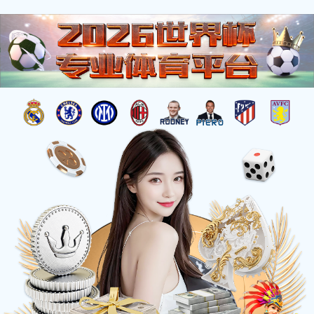
注册入口
下载 乐竞下载 App · 体验未来赛
事方式
将专业数据分析、互动社群与比分推送整合于一体，
乐竞下载为体育迷量身打造。
极速比分
互动社区
AI 分析
App Store 下载